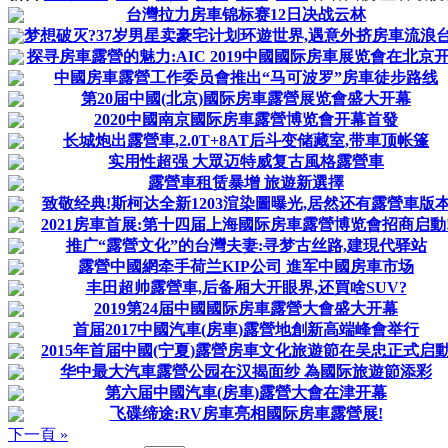
台灣拉力房車锦标赛12日决战云林
梦想破灭?37岁男星卖豪宅计划环遊世界,遇意外挤房車流浪
探寻房車露營的魅力:AIC 2019中國國际房車展览會在北京
中國房車露營工作委员會推出“马可波罗”房車徒步路线
第20届中國(北京)國际房車露營展览會盛大开幕
2020中國南京國际房車露營博览會开幕首發
长城炮出露營車,2.0T+8AT后斗变储藏室,带車顶帐篷
实用性超强 大眾迈特威复古風格露營車
露營車租赁暴增 旅遊新選擇
致敬经典!斯柯达全新1203渲染圖曝光,居然还有露營車版
2021房車首展:第十四届上海國际房車露營博览會招商启動
推广“露營文化”的台灣夫妻:寻梦古丝路,建現代驿站
露營中國網牵手荷兰KIP公司 進军中國房車市场
丰田超帅露營車,后备厢大开眼界,还買啥SUV?
2019第24届中國國际房車露營大會盛大开幕
首届2017中國汽車(房車)露營地創新高端峰會举行
2015年首届中國(宁夏)露營房車文化旅遊節在吴忠正式启
华中最大汽車露營公园在汉揭面纱 為國际旅遊節添彩
第六届中國汽車(房車)露營大會在津开幕
飞碟缔途:RV房車亮相國际房車露營展!
下一頁 »