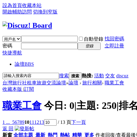
設為首頁
收藏本站
開啟輔助訪問
切換到窄版
找回密碼
自動登錄
密碼
立即註冊
登錄
快捷導航
論壇
BBS
搜索
熱搜:
活動
交友
discuz
搜索
台灣旅行社租車旅遊交流論壇
»
論壇
›
旅行相關
›
職業工會
收藏本版
|
訂閱
職業工會
今日:
0
|
主題:
250
|
排名
1 ...
5
6
7
8
9
10
11
12
13
/ 13 頁
下一頁
返 回
新窗
全部主題
最新
熱門
熱帖
精華
更多
作者
回復/查看
最後