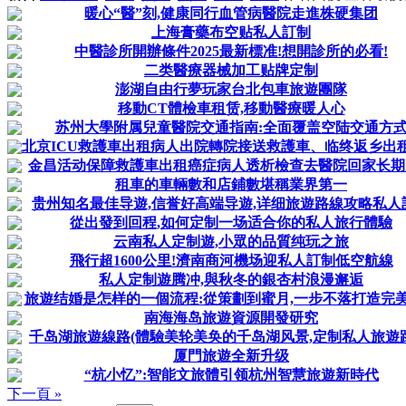
暖心“醫”刻,健康同行血管病醫院走進株硬集团
上海膏藥布空贴私人訂制
中醫診所開辦條件2025最新標准!想開診所的必看!
二类醫療器械加工贴牌定制
澎湖自由行夢玩家台北包車旅遊團隊
移動CT體檢車租赁,移動醫療暖人心
苏州大學附属兒童醫院交通指南:全面覆盖空陆交通方
北京ICU救護車出租病人出院轉院接送救護車、临终返乡出
金昌活动保障救護車出租癌症病人透析檢查去醫院回家长期
租車的車輛數和店鋪數堪稱業界第一
贵州知名最佳导遊,信誉好高端导遊,详细旅遊路線攻略私人
從出發到回程,如何定制一场适合你的私人旅行體驗
云南私人定制遊,小眾的品質纯玩之旅
飛行超1600公里!濟南商河機场迎私人訂制低空航線
私人定制遊腾冲,與秋冬的銀杏村浪漫邂逅
旅遊结婚是怎样的一個流程:從策劃到蜜月,一步不落打造完
南海海岛旅遊資源開發研究
千岛湖旅遊線路(體驗美轮美奂的千岛湖风景,定制私人旅遊
厦門旅遊全新升级
“杭小忆”:智能文旅體引领杭州智慧旅遊新時代
下一頁 »