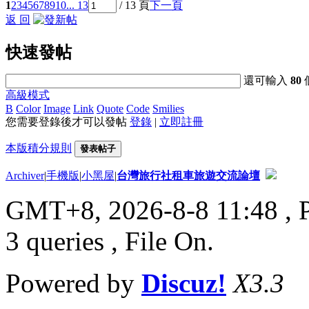
1
2
3
4
5
6
7
8
9
10
... 13
/ 13 頁
下一頁
返 回
快速發帖
還可輸入
80
高級模式
B
Color
Image
Link
Quote
Code
Smilies
您需要登錄後才可以發帖
登錄
|
立即註冊
本版積分規則
發表帖子
Archiver
|
手機版
|
小黑屋
|
台灣旅行社租車旅遊交流論壇
GMT+8, 2026-8-8 11:48
, 
3 queries , File On.
Powered by
Discuz!
X3.3