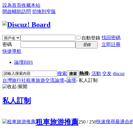
設為首頁
收藏本站
開啟輔助訪問
切換到窄版
找回密碼
自動登錄
密碼
立即註冊
登錄
快捷導航
論壇
BBS
搜索
熱搜:
活動
交友
discuz
搜索
台灣旅行社租車旅遊交流論壇
»
論壇
›
私人訂制
私人訂制
租車旅游推薦
快速搜尋最適合的租
250
/ 250