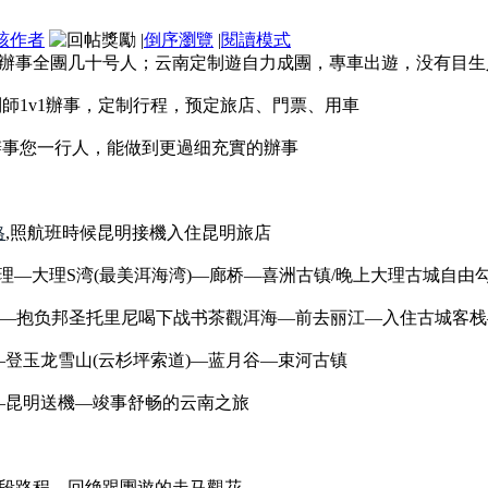
該作者
|
倒序瀏覽
|
閱讀模式
辦事全團几十号人；云南定制遊自力成團，專車出遊，没有目生
制師1v1辦事，定制行程，预定旅店、門票、用車
辦事您一行人，能做到更過细充實的辦事
格
,照航班時候昆明接機入住昆明旅店
, 理—大理S湾(最美洱海湾)—廊桥—喜洲古镇/晚上大理古城自由
公路)—抱负邦圣托里尼喝下战书茶觀洱海—前去丽江—入住古城客
山—登玉龙雪山(云杉坪索道)—蓝月谷—束河古镇
明—昆明送機—竣事舒畅的云南之旅
段路程，回绝跟團遊的走马觀花，