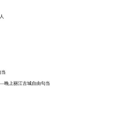
人
勾当
栈—晚上丽江古城自由勾当