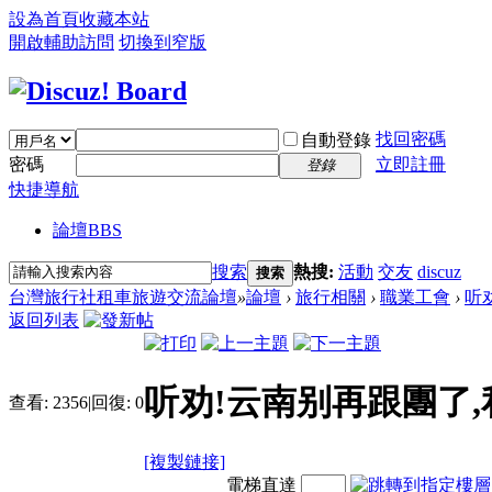
設為首頁
收藏本站
開啟輔助訪問
切換到窄版
找回密碼
自動登錄
密碼
立即註冊
登錄
快捷導航
論壇
BBS
搜索
熱搜:
活動
交友
discuz
搜索
台灣旅行社租車旅遊交流論壇
»
論壇
›
旅行相關
›
職業工會
›
听
返回列表
听劝!云南别再跟團了
查看:
2356
|
回復:
0
[複製鏈接]
電梯直達