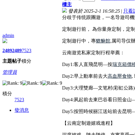
樓主
發表於 2025-2-1 16:58:25
|
只看
分歧于传统跟團遊，一名导遊司機
️定制遊行前， 為你量身定制，定
admin
️定制遊行中，專
貔貅館
,属司导仅
2489
2489
7523
云南遊览私家定制行程举薦：
主題
帖子
積分
Day1:客人直飛昆明—按
瑞克箱價
管理員
Day2:早上動車前去大
高血壓食物
Day3:大理雙廊—文笔村(彩虹
積分
7523
Day4:夙起前去東巴谷看日照金
發消息
Day5:按照時候丽江送站前去昆
【云南定制遊嬉戏進程】
深度嬉戏，随走随停，充實享受一