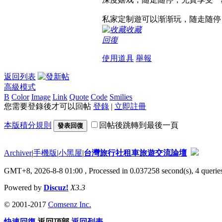
私家定制遊可以渐渐玩，随走随停
收藏
回復
使用道具
舉報
返回列表
高級模式
B
Color
Image
Link
Quote
Code
Smilies
您需要登錄後才可以回帖
登錄
|
立即註冊
本版積分規則
回帖後跳轉到最後一頁
發表回復
Archiver
|
手機版
|
小黑屋
|
台灣旅行社租車旅遊交流論壇
GMT+8, 2026-8-8 01:00
, Processed in 0.037258 second(s), 4 queries
Powered by
Discuz!
X3.3
© 2001-2017
Comsenz Inc.
快速回復
返回頂部
返回列表